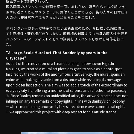
壁画アートの制作を行った。
匿名画家のバンクシーの絵画を壁一面にあしらい、遠目からでも視認でき、
徐々に近づくとそのメッセージに気付くことができる。街の人々の日常にほ
んの少し非日常を与えるきっかけとなることを目指した。
※バンクシーは身元が特定できない匿名画家のため、今回描いた絵に関し
ても商標権・著作権が存在しない。商標権の剥奪よりも自身の匿名性を守る
バンクシーのアーティストとしての姿勢をリスペクトしながら制作を行っ
た。
"A Large-Scale Mural Art That Suddenly Appears in the
Cityscape"
As part of the renovation of a tenant building in downtown Higashi-
Maizuru, we created a mural art piece designed to serve as a photo spot.
Inspired by the works of the anonymous artist Banksy, the mural spans an
entire wall, making it visible from a distance while revealing its message
upon closer inspection. The aim was to add a touch of the extraordinary to
everyday city life, offering a moment of surprise and reflection to passersby.
※ Since Banksy remains an unidentified artist, the artwork created does not
infringe on any trademarks or copyrights. In line with Banksy’s philosophy
—where maintaining anonymity takes precedence over commercial rights
—we approached this project with deep respect for his artistic stance.