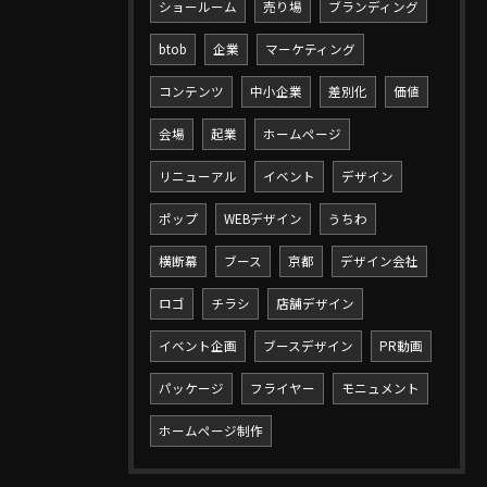
ショールーム
売り場
ブランディング
btob
企業
マーケティング
コンテンツ
中小企業
差別化
価値
会場
起業
ホームページ
リニューアル
イベント
デザイン
ポップ
WEBデザイン
うちわ
お問い合わせはこちら
横断幕
ブース
京都
デザイン会社
ロゴ
チラシ
店舗デザイン
イベント企画
ブースデザイン
PR動画
パッケージ
フライヤー
モニュメント
ホームページ制作