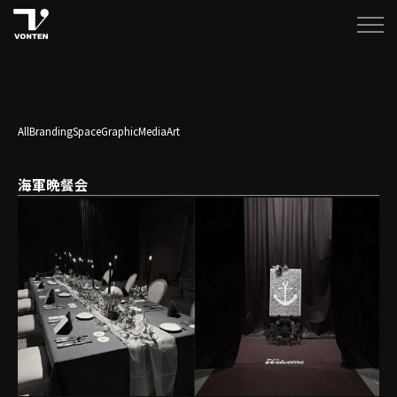
All
Branding
Space
Graphic
Media
Art
海軍晩餐会