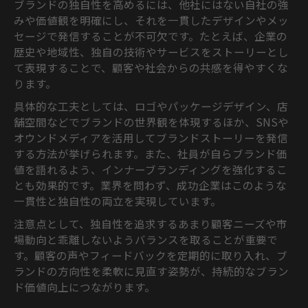
ブランドの独自性を高めるには、他社にはない自社の強
みや価値観を明確にし、それを一貫したデザインやメッ
セージで発信することが不可欠です。たとえば、企業の
歴史や地域性、独自の技術やサービスをストーリーとし
て表現することで、顧客や社会からの共感を得やすくな
ります。
具体的な工夫としては、ロゴやパッケージデザイン、店
舗空間などでブランドの世界観を体現するほか、SNSや
オウンドメディアを活用してブランドストーリーを発信
する方法が挙げられます。また、社員が自らブランド価
値を語れるよう、インナーブランディングを強化するこ
とも効果的です。業界を問わず、成功企業はこのような
一貫性と独自性の両立を実現しています。
注意点として、独自性を追求するあまり顧客ニーズや市
場動向と乖離しないようバランスを取ることが重要で
す。顧客の声やフィードバックを定期的に取り入れ、ブ
ランドの方向性を柔軟に見直す姿勢が、持続的なブラン
ド価値向上につながります。