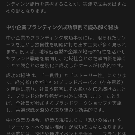
ンディング施策を選択することが、実践で成果を出すた
めの鍵となります。
中小企業ブランディング成功事例で読み解く秘訣
中小企業のブランディング成功事例には、限られたリソ
ースを活かし独自性を明確に打ち出す工夫が多く見られ
ます。例えば、地域密着型の企業が地元の特性を活かし
たブランド戦略を展開し、地域社会との信頼関係を築く
ことで競合との差別化に成功したケースが代表的です。
成功の秘訣は、「一貫性」と「ストーリー性」にありま
す。経営者自身が自社のブランドパーパス（存在意義）
を明確に語り、社員や顧客にその想いを伝え続けること
で、ブランドの世界観が社内外に浸透します。たとえ
ば、全社員が参加するブランドワークショップを実施
し、共通認識を深める取り組みも効果的です。
中小企業の場合、施策の規模よりも「想いの強さ」や
「ターゲットへの深い理解」が成功のカギとなります。
具体的には、SNSや地域イベントを活用し、ブランド体