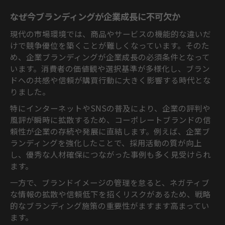
ント
なぜ今ブランディングが企業成長に不可欠か
ブランディング三要素が企業価値に与える
影響
現代の市場環境では、商品やサービスの機能的な違いだ
けで競争優位を築くことが難しくなっています。そのた
認知度向上に直結するブランディング施策
め、企業ブランディングが企業成長の必須条件となって
企業ブランディング施策で認知度を飛躍的
います。消費者の価値観や選択基準が多様化し、ブラン
に高める方法
ドへの共感や信頼が購買行動に大きく影響する時代とな
SNSと連動したブランディングの効果的な
りました。
活用術
特にインターネットやSNSの普及により、企業の評判や
ブランド認知拡大に効くブランディング実
風評が瞬時に拡散するため、コーポレートブランドの信
践例
頼性が企業の存続や発展に直結します。例えば、企業ブ
顧客接点を増やすためのブランディング戦
ランディングを強化したことで、採用活動の質が向上
略
し、優秀な人材確保につながった事例も多く見受けられ
オンライン施策と組み合わせた企業ブラン
ます。
ディング成功法
一方で、ブランドイメージの管理を怠ると、ネガティブ
事例から学ぶ企業ブランディングの本質
な情報の拡散や信頼低下を招くリスクがあるため、戦略
企業ブランディング成功事例の共通点と学
的なブランディング施策の重要性がますます高まってい
び
ます。
業界別のブランディング事例が示す実践ポ