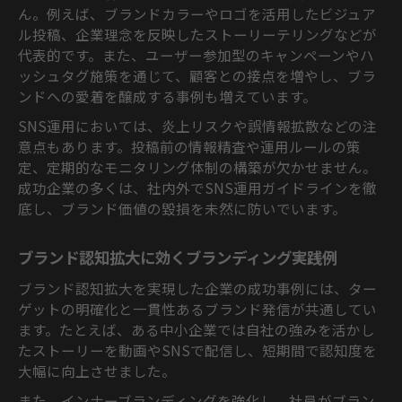
ん。例えば、ブランドカラーやロゴを活用したビジュア
ル投稿、企業理念を反映したストーリーテリングなどが
代表的です。また、ユーザー参加型のキャンペーンやハ
ッシュタグ施策を通じて、顧客との接点を増やし、ブラ
ンドへの愛着を醸成する事例も増えています。
SNS運用においては、炎上リスクや誤情報拡散などの注
意点もあります。投稿前の情報精査や運用ルールの策
定、定期的なモニタリング体制の構築が欠かせません。
成功企業の多くは、社内外でSNS運用ガイドラインを徹
底し、ブランド価値の毀損を未然に防いでいます。
ブランド認知拡大に効くブランディング実践例
ブランド認知拡大を実現した企業の成功事例には、ター
ゲットの明確化と一貫性あるブランド発信が共通してい
ます。たとえば、ある中小企業では自社の強みを活かし
たストーリーを動画やSNSで配信し、短期間で認知度を
大幅に向上させました。
また、インナーブランディングを強化し、社員がブラン