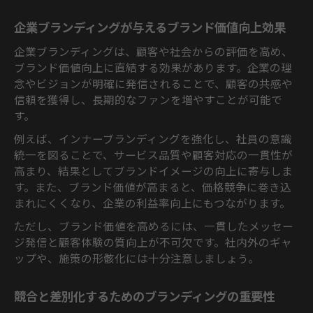
イント
企業ブランディングが与えるブランド価値向上効果
中小企業ブランディング成功事例で読み解
く秘訣
企業ブランディングは、顧客や社会からの評価を高め、
ブランド価値向上に直結する効果があります。企業の理
成功企業のブランディング事例から得られ
念やビジョンが明確に発信されることで、顧客の共感や
る示唆
信頼を獲得し、長期的なファンを増やすことが可能で
企業ブランディング事例分析で戦略を深め
す。
る方法
例えば、インナーブランディングを強化し、社員の意識
ブランド浸透を実現する組織づくりとは
統一を図ることで、サービス品質や顧客対応の一貫性が
企業ブランディング浸透へ導く組織づくり
高まり、結果としてブランドイメージの向上に寄与しま
の基本
す。また、ブランド価値が高まると、価格競争に巻き込
インナーブランディングの実践で企業文化
まれにくくなり、企業の利益率向上にもつながります。
を強化
ただし、ブランド価値を高めるには、一貫したメッセー
ブランド価値を共有するための社内コミュ
ジ発信と顧客体験の質向上が不可欠です。社内外のギャ
ニケーション施策
ップや、施策の形骸化には十分注意しましょう。
ブランド理念を社員に浸透させるブランデ
ィング手法
競合と差別化するためのブランディングの重要性
組織全体で推進する企業ブランディングの