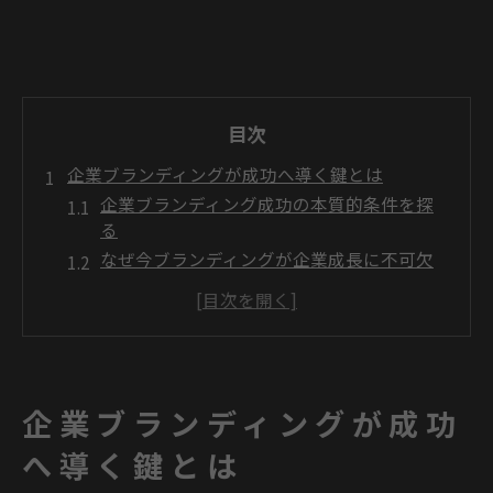
目次
企業ブランディングが成功へ導く鍵とは
企業ブランディング成功の本質的条件を探
る
なぜ今ブランディングが企業成長に不可欠
か
企業ブランディングが与えるブランド価値
向上効果
競合と差別化するためのブランディングの
重要性
企業ブランディングが成功
企業ブランディングで得られるメリットと
注意点
へ導く鍵とは
自社のブランド価値を高める実践法