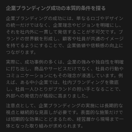
企業ブランディング実践でブランド価値を
企業ブランディング成功の本質的条件を探る
強化する方法
企業ブランディングの成功には、単なるロゴやデザイン
ブランド価値向上に役立つブランディング
の統一だけではなく、企業理念やビジョンを明確にし、
施策の選び方
それを社内外に一貫して発信することが不可欠です。ブ
自社らしさを伝えるためのブランディング
ランドの世界観を形成し、顧客や社員が共通のイメージ
実践例
を持てるようにすることで、企業価値や信頼感の向上に
企業ブランディング導入の具体的なステッ
つながります。
プと手順
実際に、成功事例の多くは、企業の強みや独自性を明確
ブランドの独自性を高めるブランディング
に打ち出し、商品やサービスだけでなく、社員の行動や
の工夫
コミュニケーションにもその理念が浸透しています。例
ブランディングの三要素を活かす戦略
えば、ある中小企業では、社内ブランディングを徹底
ブランディング三要素を活用した企業戦略
し、社員一人ひとりがブランドの担い手となることで、
の立て方
外部への発信力が格段に高まりました。
品質・デザイン・プロモーションで差がつ
注意点として、企業ブランディングの実施には長期的な
く理由
視点と継続的な見直しが必要です。表面的な施策だけで
企業ブランディング三要素の具体的な活用
は短期的な効果にとどまるため、経営層から現場まで一
事例
体となった取り組みが求められます。
三要素を統合したブランド構築の実践ポイ