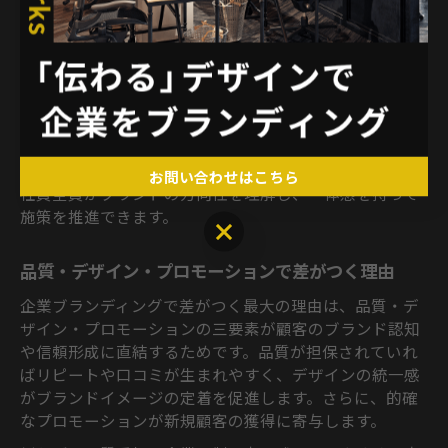
る戦略が考えられます。戦略立案の際は、社内外の認知
度や競合分析を踏まえたブランドイメージの明確化が不
可欠です。
注意点として、三要素のいずれかに偏るとブランドイメ
ージが一貫しなくなるリスクがあります。ブランド構築
の初期段階では、全社的なビジョン共有やインナーブラ
ンディングの実施も重要なステップです。これにより、
お問い合わせはこちら
社員全員がブランドの方向性を理解し、一体感を持って
施策を推進できます。
お問い合わせはこちら
品質・デザイン・プロモーションで差がつく理由
企業ブランディングで差がつく最大の理由は、品質・デ
ザイン・プロモーションの三要素が顧客のブランド認知
や信頼形成に直結するためです。品質が担保されていれ
ばリピートや口コミが生まれやすく、デザインの統一感
がブランドイメージの定着を促進します。さらに、的確
なプロモーションが新規顧客の獲得に寄与します。