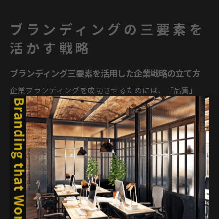
ブランディングの三要素を
活かす戦略
ブランディング三要素を活用した企業戦略の立て方
企業ブランディングを成功させるためには、「品質」
「デザイン」「プロモーション」という三要素を戦略的
に活用することが不可欠です。これらは単体で機能する
ものではなく、企業の理念やターゲット市場に合わせて
組み合わせて初めてブランド価値を最大化できます。特
に、企業の強みや市場環境を分析し、自社に最適なバラ
ンスで三要素を設計することが重要です。
たとえば、品質重視の企業では、製品やサービスの信頼
性を徹底して強調しつつ、デザインやプロモーションで
その価値を分かりやすく伝える施策が有効です。反対
に、デザイン性が差別化要因となる場合は、独自の世界
観やビジュアルを軸に、品質やプロモーションで補強す