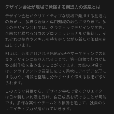
グラフィックデザイン会社ならではの魅力
デザイン会社が現場で発揮する創造力の源泉とは
を深掘り
デザイン会社がクリエイティブな現場で発揮する創造力
おしゃれなデザイン会社が提供する価値と
の源泉は、多様な経験と専門知識の融合にあります。多
特徴とは
くのデザイン会社では、グラフィックデザインや広告、
デザイン会社のランキングで注目される魅
企画など異なる分野のプロフェッショナルが集結し、そ
力的な理由
れぞれの視点やスキルを持ち寄りながら新たな価値を創
グラフィックデザイン会社の実績が信頼を
出しています。
集める背景
例えば、近年注目される色彩心理やマーケティングの知
デザイン会社のホームページに表れるおし
見をデザインに取り入れることで、第一印象で魅力が伝
ゃれな工夫
わる制作物を生み出すことができます。実際の現場で
クリエイティブな職種選びのヒントは何か
は、クライアントの要望に応じて柔軟にアイデアを形に
デザイン会社で選ばれるクリエイティブ職
する力や、情報を整理し分かりやすく伝える技術が求め
種の特徴
られます。
クリエイティブな職業一覧を知り自分に合
このような背景から、デザイン会社で働くクリエイター
う道を探す
は日々新しい刺激を受け、自己成長を続けることが可能
デザイン会社で活躍する職種と向いている
です。多様な案件やチームとの協働を通じて、独自のク
人の資質
リエイティブ力が磨かれていきます。
グラフィックデザイン会社での職種選びの