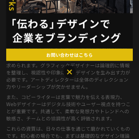
職種選びで迷った場合は、実際の制作現場や先輩クリエ
イターの体験談を参考にするのもおすすめです。自分に
合った職種を見つけることで、長くモチベーションを維
持しやすくなります。
デザイン会社で活躍する職種と向いている人の資質
お問い合わせはこちら
デザイン会社で活躍するには、職種ごとに異なる資質が
求められます。グラフィックデザイナーは論理的に情報
お問い合わせはこちら
を整理し、視認性や印象に残るデザインを生み出す力が
必要です。アートディレクターは全体のディレクション
力やリーダーシップが欠かせません。
また、コピーライターは言葉で魅力を伝える表現力、
Webデザイナーはデジタル技術やユーザー視点を持つこ
とが重要です。共通して、柔軟な発想力やトレンドへの
敏感さ、チームとの協調性が高く評価されます。
これらの資質は、日々の仕事を通じて磨かれていくもの
です。初心者の場合でも、まずは基礎的なデザイン理論