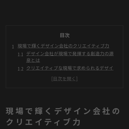
目次
現場で輝くデザイン会社のクリエイティブ力
デザイン会社が現場で発揮する創造力の源
泉とは
クリエイティブな現場で求められるデザイ
ン会社の強み
デザイン会社の多様なチームワークと制作
現場の実際
グラフィックデザイン会社の現場で役立つ
スキルと経験
現場で輝くデザイン会社の
デザイン会社が大切にするクリエイティブ
思考の実践方法
クリエイティブ力
グラフィックデザイン会社の魅力を解き明かす