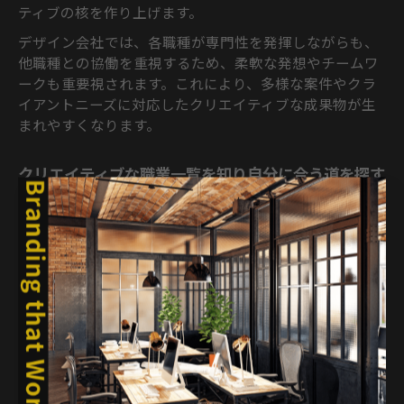
ティブの核を作り上げます。
デザイン会社では、各職種が専門性を発揮しながらも、
他職種との協働を重視するため、柔軟な発想やチームワ
ークも重要視されます。これにより、多様な案件やクラ
イアントニーズに対応したクリエイティブな成果物が生
まれやすくなります。
クリエイティブな職業一覧を知り自分に合う道を探す
デザイン会社で働くクリエイティブな職業には、グラフ
ィックデザイナー、アートディレクター、コピーライタ
ー、Webデザイナー、イラストレーター、フォトグラフ
ァーなどがあります。これらの職種は、各自の得意分野
や興味関心にあわせて選ぶことができます。
例えば、イラストや写真を活かした表現が得意な方はビ
ジュアル中心の職種、戦略や企画に関心がある方はアー
トディレクターや企画職が向いています。自分の強みや
将来のビジョンを明確にすることで、より適したキャリ
アパスを描くことができるでしょう。