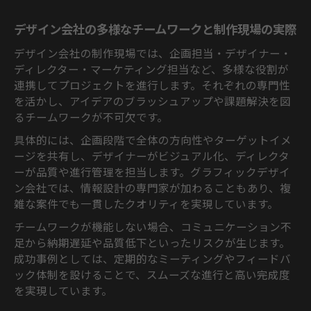
グラフィックデザイン会社で実感する職場
デザイン会社の多様なチームワークと制作現場の実際
の雰囲気
デザイン会社の制作現場では、企画担当・デザイナー・
デザイン会社が提供するおしゃれな仕事環
ディレクター・マーケティング担当など、多様な役割が
境の工夫
連携してプロジェクトを進行します。それぞれの専門性
デザイン会社の価値観が仕事に与える良い
を活かし、アイデアのブラッシュアップや課題解決を図
影響
るチームワークが不可欠です。
ランキングで注目されるデザイン会社の特徴
具体的には、企画段階で全体の方向性やターゲットイメ
デザイン会社ランキングに入る理由とポイ
ージを共有し、デザイナーがビジュアル化、ディレクタ
ント
ーが品質や進行管理を担当します。グラフィックデザイ
グラフィックデザイン会社ランキングで評
ン会社では、情報設計の専門家が加わることもあり、複
価される基準
雑な案件でも一貫したクオリティを実現しています。
おしゃれなデザイン会社が注目される背景
チームワークが機能しない場合、コミュニケーション不
と特徴
足から納期遅延や品質低下といったリスクが生じます。
デザイン会社がランキングで選ばれるため
成功事例としては、定期的なミーティングやフィードバ
の工夫
ック体制を設けることで、スムーズな進行と高い完成度
グラフィックデザイン会社一覧から見る企
を実現しています。
業の強み