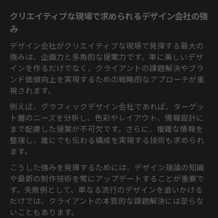
ポイント
クリエイティブな現場で求められるデザイン会社の強
おしゃれなデザイン会社で求められるスキ
み
ルと経験
デザイン会社がクリエイティブな現場で発揮する最大の
デザイン会社の仕事に活かせる4大ルール
強みは、企画力と多角的な提案力です。単に美しいデザ
デザイン会社で重視される4大ルールの基本
インを作るだけでなく、クライアントの課題解決やブラ
グラフィックデザイン会社が実践する近接
ンド価値向上を実現するための戦略的なアプローチが重
と整列の技術
視されます。
反復とコントラストで際立つデザイン会社
例えば、グラフィックデザイン会社であれば、ターゲッ
の仕事術
ト層のニーズを分析し、色彩やレイアウト、情報設計に
デザイン会社の4大ルールを日常業務にどう
まで配慮した提案が不可欠です。さらに、複雑な情報を
応用するか
整理し、誰にでも伝わる構成を実現する技術も求められ
クリエイティブな現場で生きるデザイン会
ます。
社の原則
こうした強みを発揮するためには、デザイン理論の知識
おしゃれなデザイン会社で働く意義を考察
や最新の制作技術を常にアップデートすることが重要で
おしゃれなデザイン会社で働く魅力とやり
す。失敗例として、単なる流行のデザインを追いかける
がい
だけでは、クライアントの本質的な課題解決には至らな
デザイン会社で感じるクリエイティブな成
いこともあります。
長機会