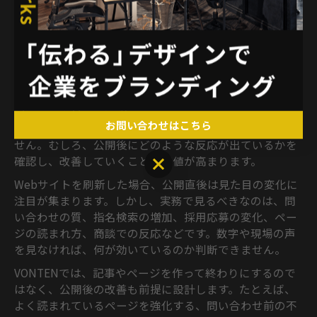
くなります。顧客には「なぜこの会社に相談すべきか」
が伝わり、求職者には「なぜこの会社で働く意味がある
のか」が伝わります。企業ブランディングは、外向きの
見せ方だけでなく、社内で使える共通言語を作る取り組
みでもあります。
公開後の改善まで見据える
お問い合わせはこちら
企業ブランディングは、公開した日がゴールではありま
せん。むしろ、公開後にどのような反応が出ているかを
確認し、改善していくことで価値が高まります。
お問い合わせはこちら
Webサイトを刷新した場合、公開直後は見た目の変化に
注目が集まります。しかし、実務で見るべきなのは、問
い合わせの質、指名検索の増加、採用応募の変化、ペー
ジの読まれ方、商談での反応などです。数字や現場の声
を見なければ、何が効いているのか判断できません。
VONTENでは、記事やページを作って終わりにするので
はなく、公開後の改善も前提に設計します。たとえば、
よく読まれているページを強化する、問い合わせ前の不