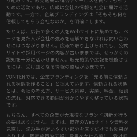
り組みです。販売施策は商品やサービスを買ってもらう
ための活動であり、広報は会社の情報を社会に届ける活
動です。一方で、企業ブランディングは「そもそも何を
信頼してもらう会社なのか」を明確にします。
たとえば、広告で多くの人をWebサイトに集めても、ペ
ージを見た人が会社の強みを理解できなければ問い合わ
せにはつながりません。広報で取り上げられても、公式
サイトや採用ページの内容が古いままでは、せっかくの
認知を十分に活かせません。販売施策や広報を機能させ
るには、受け皿となる情報の整理が必要です。
VONTENでは、企業ブランディングを「売る前に信頼さ
れる状態を作ること」と捉えています。信頼される状態
とは、会社の考え方、サービス内容、実績、料金、相談
の流れ、対応できる範囲が分かりやすく整っている状態
です。
もちろん、すべての企業が大規模なブランド刷新を行う
必要はありません。まずは、既存のWebサイトや資料を
見直し、読み手が迷いやすい部分を直すだけでも効果が
あります。販売施策や広報に費用をかける前に、受け皿