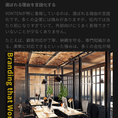
選ばれる理由を言語化する
VONTENが特に重視しているのは、選ばれる理由の言語
化です。多くの企業には強みがありますが、社内では当
たり前になりすぎていて、外部向けにうまく表現できて
いないことが少なくありません。
たとえば、顧客対応が丁寧、納期を守る、専門知識があ
る、柔軟に対応できるといった強みは、多くの会社が掲
げています。そのまま書くだけでは差別化にはなりにく
いです。大切なのは、どの顧客に対して、どの場面で、
どのような成果につながるのかまで具体化することで
す。
VONTENでは、ヒアリングを通じて、顧客から評価され
ている点、競合と比べて選ばれる理由、過去の支援事
例、社内で大切にしている考え方を整理します。そのう
えで、Webサイトや記事で伝わる言葉に変換します。専
門的すぎる表現は噛み砕き、抽象的すぎる表現は具体例
に落とし込みます。
選ばれる理由が明確になると、営業や採用でも使いやす