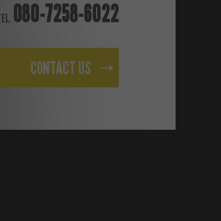
080-7258-6022
TEL.
CONTACT US