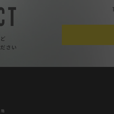
CT
など
ください
2階