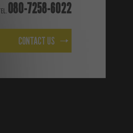
080-7258-6022
TEL.
CONTACT US