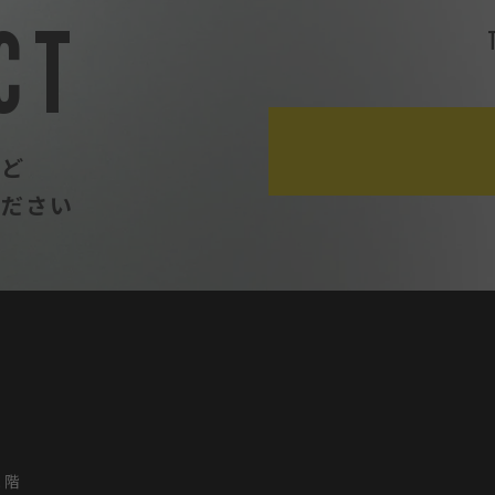
CT
など
ください
2階